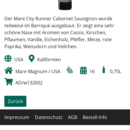
Der Mare City Runner Cabernet Sauvignon wurde
teilweise im Barrique ausgebaut. Er zeigt eine sehr
schöne Nase mit Aromen von Cassis, Kirschen,
Pflaumen, Vanille, Eichenholz, Pfeffer, Minze, rote
Paprika, Weissdorn und Veilchen.
USA
Kalifornien
Mare Magnum / USA
16
0,75L
AD/w132002
Zurück
Impressum
Datenschutz
AGB
Bestell-Info