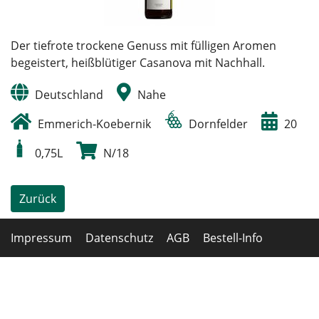
Der tiefrote trockene Genuss mit fülligen Aromen
begeistert, heißblütiger Casanova mit Nachhall.
Deutschland
Nahe
Emmerich-Koebernik
Dornfelder
20
0,75L
N/18
Zurück
Impressum
Datenschutz
AGB
Bestell-Info