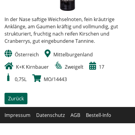
In der Nase saftige Weichselnoten, fein kräutrige
Anklänge, am Gaumen kräftig und vollmundig, gut
strukturiert, fruchtig nach reifen Kirschen und
Cranberrys, gut eingebundene Tannine.
Österreich
Mittelburgenland
K+K Kirnbauer
Zweigelt
17
0,75L
MO/14443
Zurück
Impressum
Datenschutz
AGB
Bestell-Info