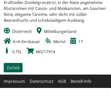
Kraftvolles Dunkelgranatrot, in der Nase angenehme
Röstaromen mit Cassis- und Mokkanoten, am Gaumen
feine, elegante Tannine, sehr dicht mit süßer
Beerenfrucht und schokoladigem Ausklang.
Österreich
Mittelburgenland
K+K Kirnbauer
Merlot
17
0,75L
MO/17914
Zurück
Impressum
Datenschutz
AGB
Bestell-Info