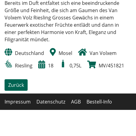
Bereits im Duft entfaltet sich eine beeindruckende
Größe und Feinheit, die sich am Gaumen des Van
Volxem Volz Riesling Grosses Gewächs in einem
Feuerwerk exotischer Früchte entlädt und dann in
einer perfekten Harmonie von Kraft, Eleganz und
Filigranität mündet.
Deutschland
Mosel
Van Volxem
Riesling
18
0,75L
MV/451821
Zurück
Impressum
Datenschutz
AGB
Bestell-Info