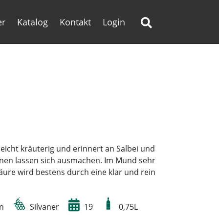
er
Katalog
Kontakt
Login
leicht kräuterig und erinnert an Salbei und
rnen lassen sich ausmachen. Im Mund sehr
Säure wird bestens durch eine klar und rein
n
Silvaner
19
0,75L