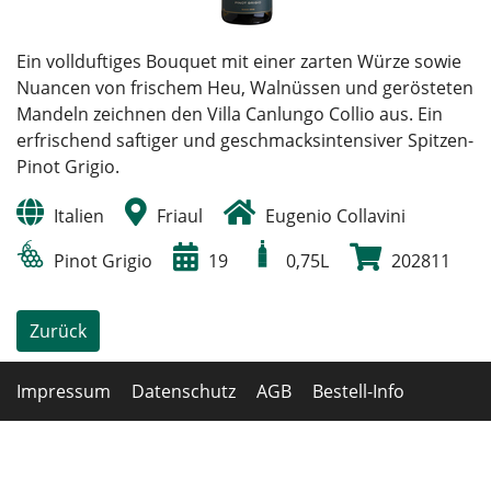
Ein vollduftiges Bouquet mit einer zarten Würze sowie
Nuancen von frischem Heu, Walnüssen und gerösteten
Mandeln zeichnen den Villa Canlungo Collio aus. Ein
erfrischend saftiger und geschmacksintensiver Spitzen-
Pinot Grigio.
Italien
Friaul
Eugenio Collavini
Pinot Grigio
19
0,75L
202811
Zurück
Impressum
Datenschutz
AGB
Bestell-Info