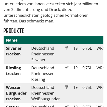
unter jedem von ihnen verstecken sich Jahrmillionen
von Sedimentierung und Druck, die zu
unterschiedlichsten geologischen Formationen
führten. Das schmeckt man.
Produkte
Name
Silvaner
Deutschland
19
0,75
L
WR/1
trocken
Rheinhessen
Silvaner
Riesling
Deutschland
19
0,75
L
WR/1
trocken
Rheinhessen
Riesling
Weisser
Deutschland
19
0,75
L
WR/1
Burgunder
Rheinhessen
trocken
Weißburgunder