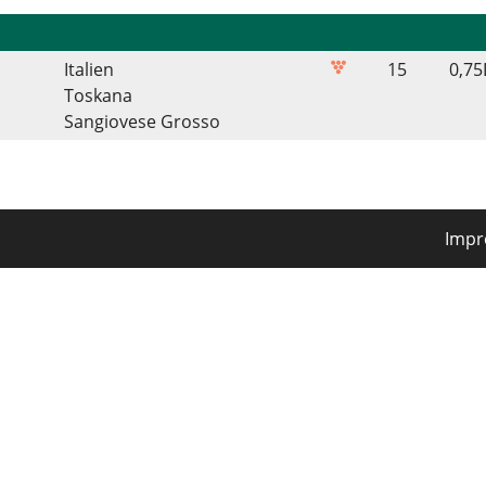
Italien
15
0,75
Toskana
Sangiovese Grosso
Imp