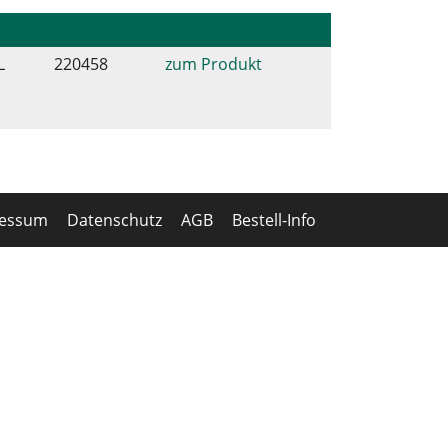
L
220458
zum Produkt
ressum
Datenschutz
AGB
Bestell-Info