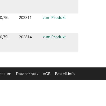
0,75
L
202811
zum Produkt
0,75
L
202814
zum Produkt
ressum
Datenschutz
AGB
Bestell-Info