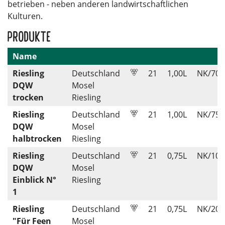
betrieben - neben anderen landwirtschaftlichen
Kulturen.
Produkte
Name
Riesling
Deutschland
21
1,00
L
NK/701
DQW
Mosel
trocken
Riesling
Riesling
Deutschland
21
1,00
L
NK/751
DQW
Mosel
halbtrocken
Riesling
Riesling
Deutschland
21
0,75
L
NK/107
DQW
Mosel
Einblick N°
Riesling
1
Riesling
Deutschland
21
0,75
L
NK/207
"Für Feen
Mosel