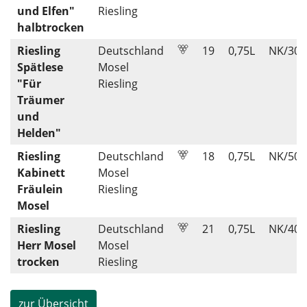
und Elfen"
Riesling
halbtrocken
Riesling
Deutschland
19
0,75
L
NK/307
Spätlese
Mosel
"Für
Riesling
Träumer
und
Helden"
Riesling
Deutschland
18
0,75
L
NK/507
Kabinett
Mosel
Fräulein
Riesling
Mosel
Riesling
Deutschland
21
0,75
L
NK/407
Herr Mosel
Mosel
trocken
Riesling
zur Übersicht