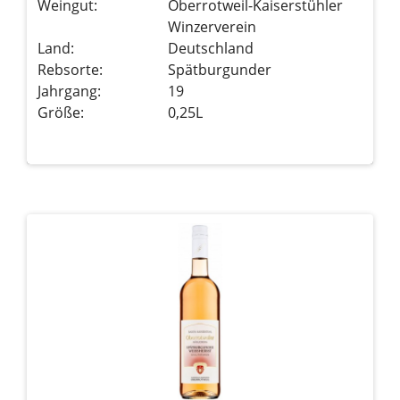
Weingut:
Oberrotweil-Kaiserstühler
Winzerverein
Land:
Deutschland
Rebsorte:
Spätburgunder
Jahrgang:
19
Größe:
0,25L
Details sehen