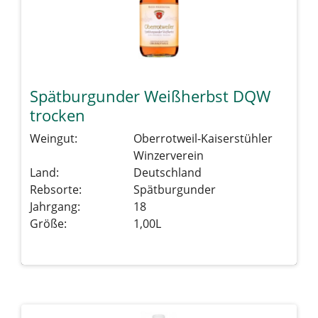
Spätburgunder Weißherbst DQW
trocken
Weingut:
Oberrotweil-Kaiserstühler
Winzerverein
Land:
Deutschland
Rebsorte:
Spätburgunder
Jahrgang:
18
Größe:
1,00L
Details sehen